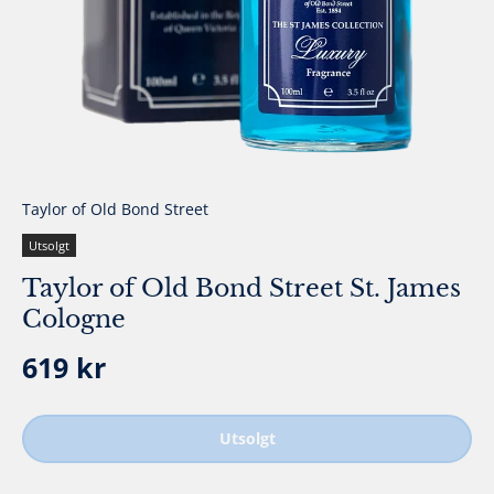
Taylor of Old Bond Street
Utsolgt
Taylor of Old Bond Street St. James
Cologne
Ordinær pris
619 kr
Utsolgt