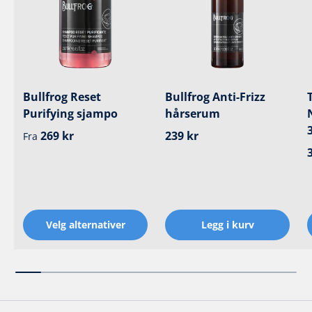
Bullfrog Reset
Bullfrog Anti-Frizz
Purifying sjampo
hårserum
Ordinær pris
Ordinær pris
269 kr
239 kr
Fra
Velg alternativer
Legg i kurv