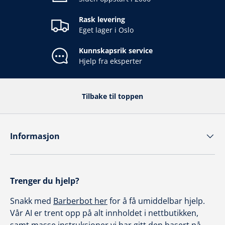
Rask levering
Eget lager i Oslo
Kunnskapsrik service
Hjelp fra eksperter
Tilbake til toppen
Informasjon
Trenger du hjelp?
Snakk med
Barberbot her
for å få umiddelbar hjelp.
Vår AI er trent opp på alt innholdet i nettbutikken,
samt masse instruksjoner vi har gitt den basert på