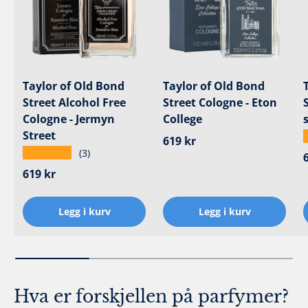
Taylor of Old Bond
Taylor of Old Bond
Street Alcohol Free
Street Cologne - Eton
Cologne - Jermyn
College
Street
Ordinær pris
619 kr
★★★★★
(3)
Ordinær pris
619 kr
Legg i kurv
Legg i kurv
Hva er forskjellen på parfymer?