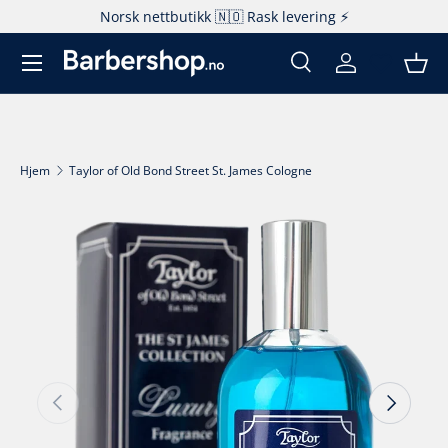
Norsk nettbutikk 🇳🇴 Rask levering ⚡️
Hopp til innhold
Søk
Logg inn
Kur
Søk
Produkttype
Alle
Hjem
Taylor of Old Bond Street St. James Cologne
Fortsett til produktinfo
Forrige
Neste