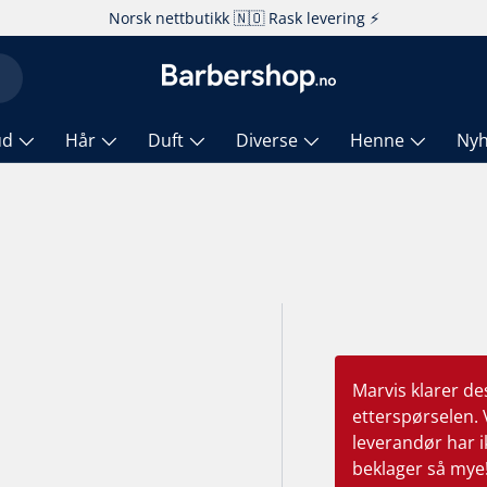
Norsk nettbutikk 🇳🇴 Rask levering ⚡️
ud
Hår
Duft
Diverse
Henne
Nyh
Marvis klarer de
etterspørselen. 
leverandør har ik
beklager så mye