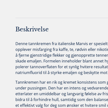
Beskrivelse
Denne tannkremen fra italienske Marvis er spesielt
opplever misfarging fra kaffe, te, rødvin eller nikot
å fjerne gjenstridige flekker og gjenopprette tennen
skade emaljen. Formelen inneholder blant annet hy
polerer tannoverflaten for et synlig hvitere resultat.
natriumfluorid til å styrke emaljen og beskytte mot 
Tannkremen har en rik og kremet konsistens som gi
under pussingen. Den har en intens og vedvarend
etterlater en umiddelbar og langvarig følelse av friskh
bidra til å forhindre hull, samtidig som den balan
et effektivt valg for deg som ønsker et hvitere smi