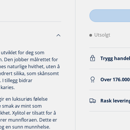
Utsolgt
 utviklet for deg som
Trygg handel
in. Den jobber målrettet for
es naturlige hvithet, uten å
drert silika, som skånsomt
Over 176.000
 I tillegg bidrar
karies.
r en luksuriøs følelse
Rask levering
e smak av mint som
et. Xylitol er tilsatt for å
serer munnfloraen. Dette er
l og en sunn munnhelse.