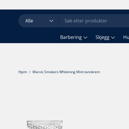
Hopp til innhold
Søk
Produkttype
Alle
Barbering
Skjegg
H
Hjem
Marvis Smokers Whitening Mint tannkrem
Fortsett til produktinfo