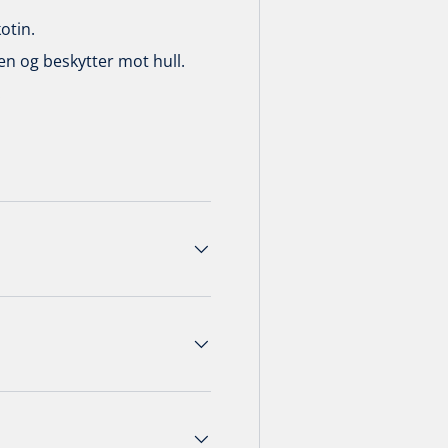
kotin.
n og beskytter mot hull.
.