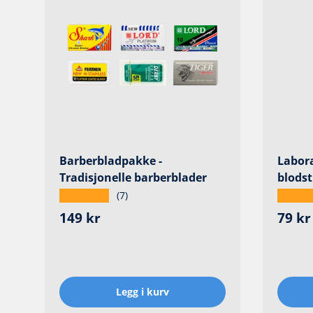
Barberbladpakke -
Labor
Tradisjonelle barberblader
blodsti
★★★★★
★★★
(7)
Ordinær pris
Ordin
149 kr
79 kr
Legg i kurv