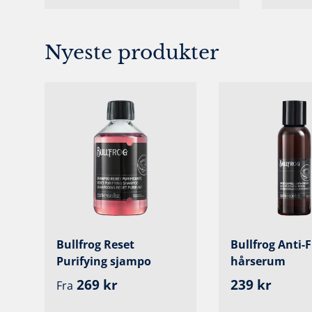
Nyeste produkter
Bullfrog Reset
Bullfrog Anti-F
Purifying sjampo
hårserum
Ordinær pris
Ordinær pri
269 kr
239 kr
Fra