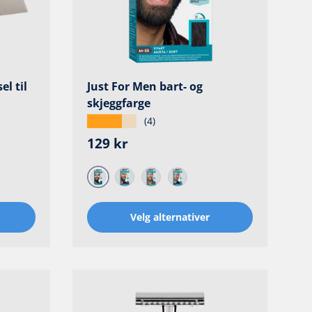
l til
Just For Men bart- og
skjeggfarge
★★★★★
(4)
Ordinær pris
129 kr
Sort
Mørkebrun
Middels brun
Lysebrun
Velg alternativer