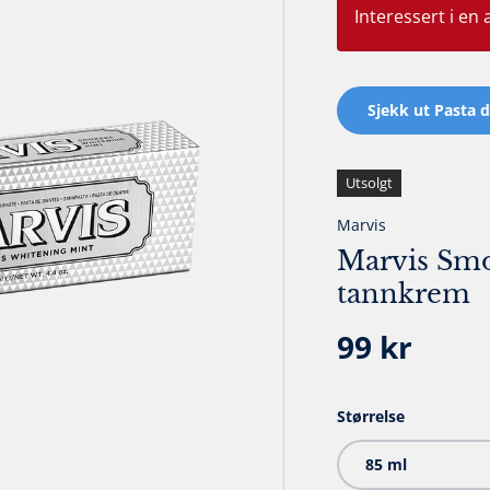
Interessert i en
Sjekk ut Pasta 
Utsolgt
Marvis
Marvis Smo
tannkrem
Ordinær p
99 kr
Størrelse
85 ml