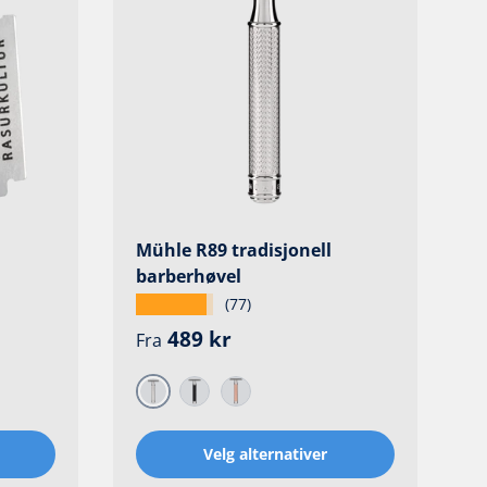
Mühle R89 tradisjonell
barberhøvel
★★★★★
(77)
Ordinær pris
489 kr
Fra
Krom
Sort
Rosegull
Velg alternativer