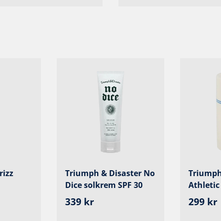
rizz
Triumph & Disaster No
Triumph
Dice solkrem SPF 30
Athletic
s
Ordinær pris
Ordinæ
339 kr
299 kr