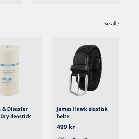
Se alle
 & Disaster
James Hawk elastisk
N
 Dry deostick
belte
O
8
r pris
Ordinær pris
499 kr