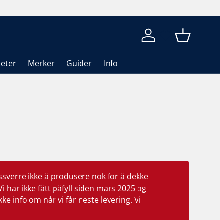
Logg inn
Kurv
eter
Merker
Guider
Info
ssverre ikke å produsere nok for å dekke
Vi har ikke fått påfyll siden mars 2025 og
ke info om når vi får neste levering. Vi
!