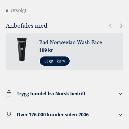
Utsolgt
Forrige
Neste
Anbefales med
Bad Norwegian Wash Face
Ordinær pris
199 kr
Legg i kurv
Trygg handel fra Norsk bedrift
Over 176.000 kunder siden 2006