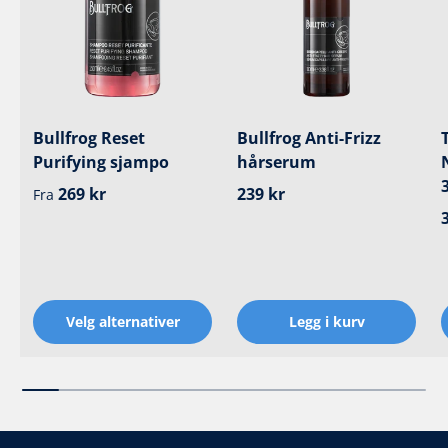
Bullfrog Reset
Bullfrog Anti-Frizz
Purifying sjampo
hårserum
Ordinær pris
Ordinær pris
269 kr
239 kr
Fra
Velg alternativer
Legg i kurv