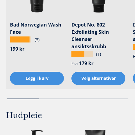
Bad Norwegian Wash
Depot No. 802
Face
Exfoliating Skin
Cleanser
★★★★★
(3)
ansiktsskrubb
Ordinær pris
199 kr
★★★★★
(1)
F
Ordinær pris
179 kr
Fra
Legg i kurv
Velg alternativer
Hudpleie