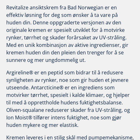
Revitalize ansiktskrem fra Bad Norwegian er en
effektiv løsning for deg som ønsker å ta vare på
huden din. Denne oppgraderte versjonen av den
originale kremen er spesielt utviklet for å motvirke
rynker, tørrhet og skader forårsaket av UV-stråling.
Med en unik kombinasjon av aktive ingredienser, gir
kremen huden din den pleien den trenger for å se
sunnere og mer ungdommelig ut.
Argireline® er en peptid som bidrar til å redusere
synligheten av rynker, noe som gir huden et jevnere
utseende. Antarcticine® er en ingrediens som
motvirker tørrhet, spesielt i kalde klimaer, og hjelper
til med å opprettholde hudens fuktighetsbalanse.
Oliven-squalane reduserer skader fra UV-stråling, og
Ion Moist® tilfører intens fuktighet, noe som gjør
huden mykere og mer elastisk.
Kremen leveres i en stilig skål med pumpemekanisme,