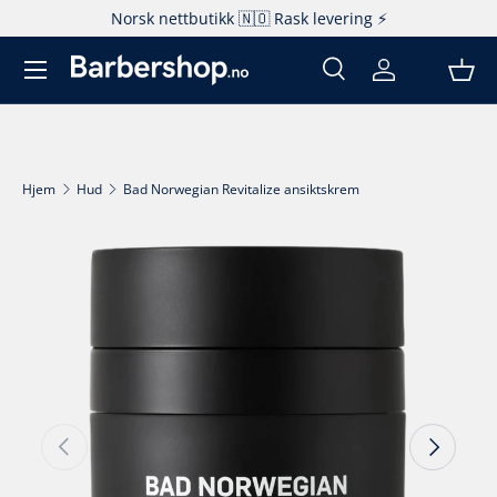
Norsk nettbutikk 🇳🇴 Rask levering ⚡️
Hopp til innhold
Søk
Logg inn
Kur
Søk
Produkttype
Alle
Hjem
Hud
Bad Norwegian Revitalize ansiktskrem
Fortsett til produktinfo
Forrige
Neste