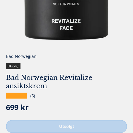
Bad Norwegian
Utsolgt
Bad Norwegian Revitalize
ansiktskrem
★★★★★
(5)
Ordinær pris
699 kr
Utsolgt