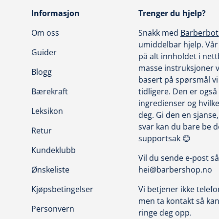
Informasjon
Trenger du hjelp?
Om oss
Snakk med
Barberbot
umiddelbar hjelp. Vår 
Guider
på alt innholdet i net
masse instruksjoner vi
Blogg
basert på spørsmål vi 
Bærekraft
tidligere. Den er også
ingredienser og hvilk
Leksikon
deg. Gi den en sjanse,
svar kan du bare be 
Retur
supportsak 😊
Kundeklubb
Vil du sende e-post så
Ønskeliste
hei@barbershop.no
Kjøpsbetingelser
Vi betjener ikke telefo
men ta kontakt så kan 
Personvern
ringe deg opp.