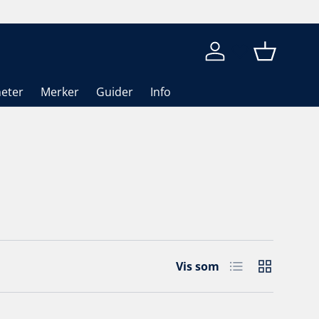
Logg inn
Kurv
eter
Merker
Guider
Info
Liste
Rutenett
Vis som